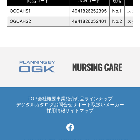
商品コード
JANコード
規格
素
OGOAHS1
4941826252395
No.1
スチ
OGOAHS2
4941826252401
No.2
スチ
TOP
TOP
会社概要
事業紹介
商品ラインナップ
デジタルカタログ
お問合せ
サポート
取扱いメーカー
採用情報
サイトマップ