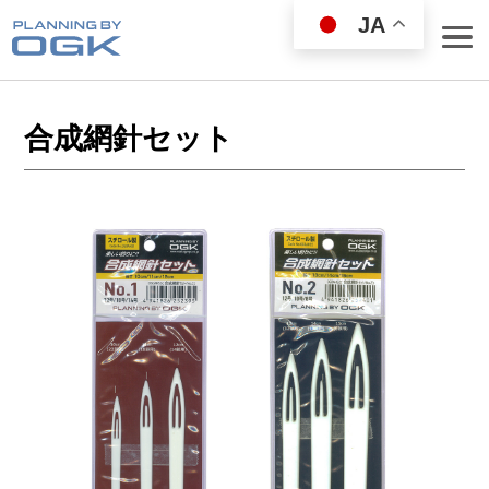
JA
合成網針セット
ROD
REEL
WEAR GOODS
BAG／COOLER
LANDING NET
FISHING GOODS
FISHING SET
LURE