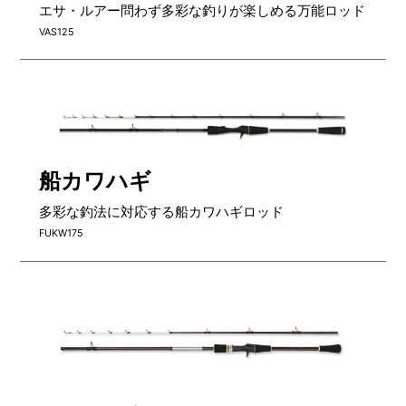
LURE
エサ・ルアー問わず多彩な釣りが楽しめる万能ロッド
OTHERS
VAS125
NURSING CARE
全ての商品を見る
船カワハギ
多彩な釣法に対応する船カワハギロッド
FUKW175