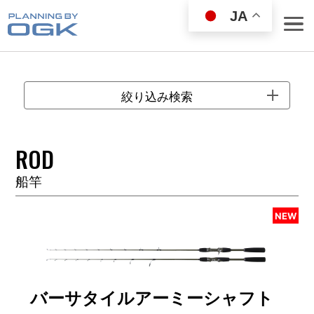
JA
絞り込み検索
ROD
ROD
船竿
REEL
WEAR GOODS
NEW
BAG／COOLER
LANDING NET
FISHING GOODS
FISHING SET
バーサタイルアーミーシャフト