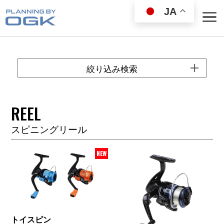
JA
絞り込み検索
REEL
ROD
スピニングリール
REEL
WEAR GOODS
NEW
BAG／COOLER
LANDING NET
FISHING GOODS
FISHING SET
トイスピン