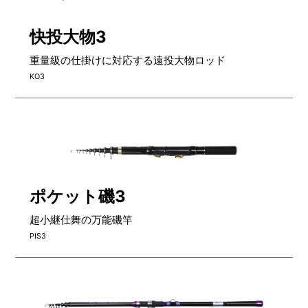
快投大物3
重量級の仕掛けに対応する遠投大物ロッド
KO3
ポケット磯3
超小継仕舞の万能磯竿
PIS3