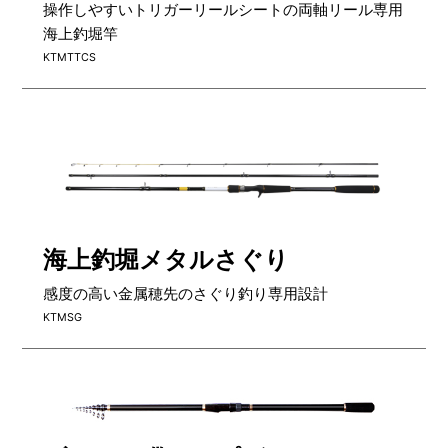
LURE
操作しやすいトリガーリールシートの両軸リール専用
OTHERS
海上釣堀竿
KTMTTCS
NURSING CARE
全ての商品を見る
海上釣堀メタルさぐり
感度の高い金属穂先のさぐり釣り専用設計
KTMSG