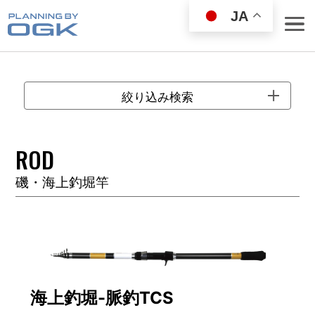
JA
絞り込み検索
ROD
ROD
磯・海上釣堀竿
REEL
WEAR GOODS
BAG／COOLER
LANDING NET
FISHING GOODS
FISHING SET
海上釣堀-脈釣TCS