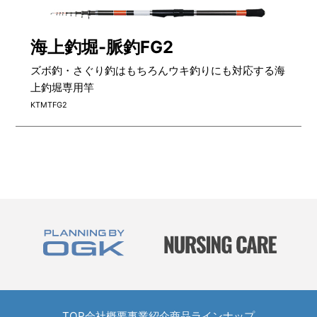
海上釣堀-脈釣FG2
ズボ釣・さぐり釣はもちろんウキ釣りにも対応する海
上釣堀専用竿
KTMTFG2
TOP
TOP
会社概要
事業紹介
商品ラインナップ