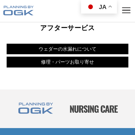
JA
アフターサービス
ウェダーの水漏れについて
ROD
修理・パーツお取り寄せ
REEL
WEAR GOODS
BAG／COOLER
LANDING NET
FISHING GOODS
TOP
FISHING SET
LURE