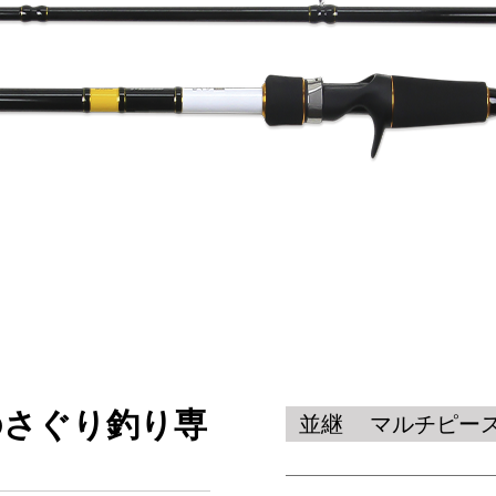
のさぐり釣り専
並継
マルチピー