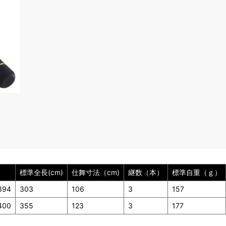
標準全長(cm)
仕舞寸法（cm)
継数（本）
標準自重（ｇ）
394
303
106
3
157
400
355
123
3
177