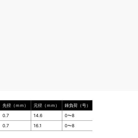
先径（ｍｍ）
元径（ｍｍ）
錘負荷（号）
適合ハリス（号）
0.7
14.6
0〜8
Max6
0.7
16.1
0〜8
Max6