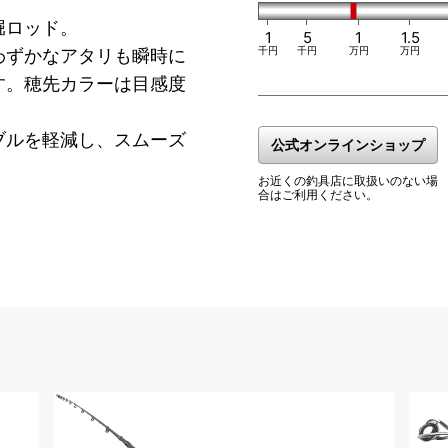
堀ロッド。
1
5
1
1.5
千円
千円
万円
万円
わずかなアタリも瞬時に
す。穂先カラーは目感度
ブルを軽減し、スムーズ
公式オンラインショップ
お近くの釣具店に取扱いのない場
。
合はご利用ください。