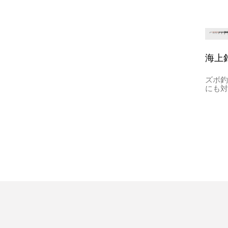
海上
ズボ
にも