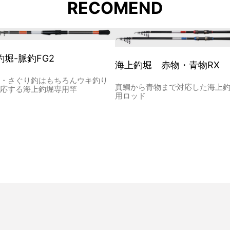
RECOMEND
釣堀-脈釣FG2
海上釣堀 赤物・青物RX
釣・さぐり釣はもちろんウキ釣り
真鯛から青物まで対応した海上
対応する海上釣堀専用竿
用ロッド