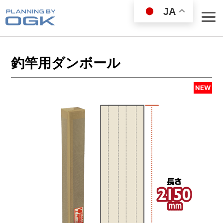
JA
釣竿用ダンボール
NEW
ROD
REEL
WEAR GOODS
BAG／COOLER
LANDING NET
FISHING GOODS
FISHING SET
LURE