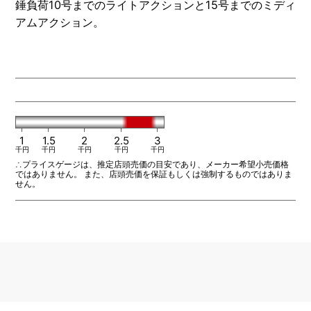
錘負荷10号までのライトアクションと15号までのミディ
OTHERS
アムアクション。
NURSING CARE
全ての商品を見る
1
1.5
2
2.5
3
千円
千円
千円
千円
千円
∴プライスゲージは、推定店頭売価の目安であり、メーカー希望小売価格
ではありません。 また、店頭売価を保証もしくは強制するものではありま
せん。