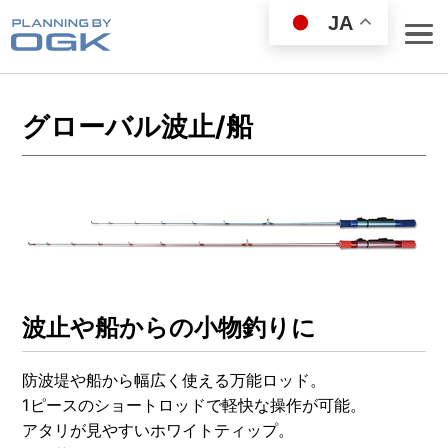
JA
グローバル波止/船
ROD
REEL
WEAR GOODS
BAG／COOLER
波止や船からの小物釣りに
LANDING NET
FISHING GOODS
防波堤や船から幅広く使える万能ロッド。
FISHING SET
1ピースのショートロッドで軽快な操作が可能。
LURE
アタリが見やすいホワイトティップ。