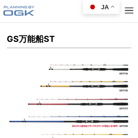
JA
GS万能船ST
ROD
REEL
WEAR GOODS
BAG／COOLER
LANDING NET
FISHING GOODS
FISHING SET
LURE