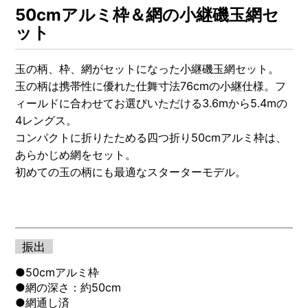
OTHERS
50cmアルミ枠＆網の小継磯玉網セ
ット
NURSING CARE
全ての商品を見る
玉の柄、枠、網がセットになった小継磯玉網セット。
玉の柄は携帯性に優れた仕舞寸法76cmの小継仕様。フ
ィールドに合わせてお選びいただける3.6mから5.4mの
4レングス。
コンパクトに折りたためる四つ折り50cmアルミ枠は、
あらかじめ網をセット。
初めての玉の柄にも最適なスターターモデル。
振出
●50cmアルミ枠
●網の深さ：約50cm
●網通し済