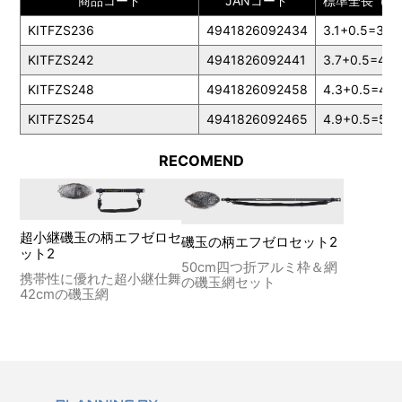
商品コード
JANコード
標準全長（m
KITFZS236
4941826092434
3.1+0.5=3.6
KITFZS242
4941826092441
3.7+0.5=4.2
KITFZS248
4941826092458
4.3+0.5=4.8
KITFZS254
4941826092465
4.9+0.5=5.4
RECOMEND
超小継磯玉の柄エフゼロセ
磯玉の柄エフゼロセット2
ット2
50cm四つ折アルミ枠＆網
携帯性に優れた超小継仕舞
の磯玉網セット
42cmの磯玉網