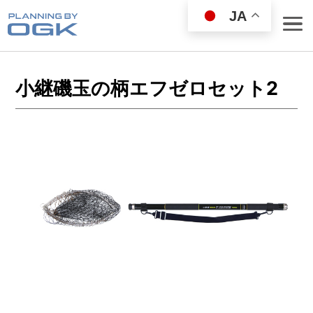
JA
小継磯玉の柄エフゼロセット2
ROD
REEL
WEAR GOODS
BAG／COOLER
LANDING NET
FISHING GOODS
FISHING SET
LURE