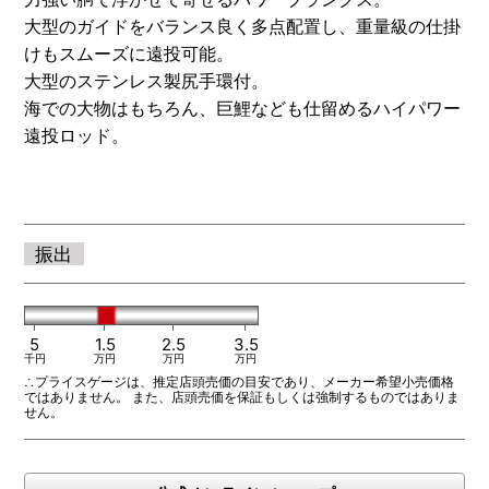
OTHERS
大型のガイドをバランス良く多点配置し、重量級の仕掛
NURSING CARE
けもスムーズに遠投可能。
大型のステンレス製尻手環付。
全ての商品を見る
海での大物はもちろん、巨鯉なども仕留めるハイパワー
遠投ロッド。
振出
5
1.5
2.5
3.5
千円
万円
万円
万円
∴プライスゲージは、推定店頭売価の目安であり、メーカー希望小売価格
ではありません。 また、店頭売価を保証もしくは強制するものではありま
せん。