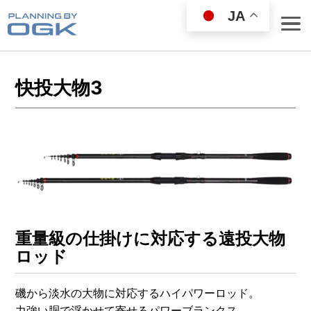
JA
快投大物3
ROD
REEL
WEAR GOODS
BAG／COOLER
LANDING NET
重量級の仕掛けに対応する遠投大物
FISHING GOODS
ロッド
FISHING SET
磯から淡水の大物に対応するハイパワーロッド。
LURE
力強い胴で浮かせて寄せるパワーブランクス。