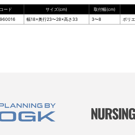
Nコード
サイズ(cm)
取付幅(cm)
960016
幅18×奥行23〜28×高さ33
3〜8
ポリ