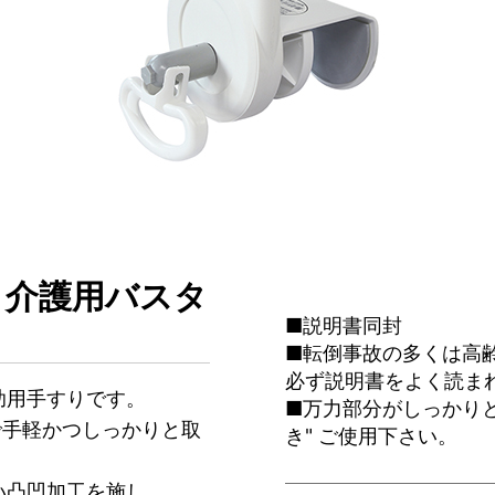
！介護用バスタ
■説明書同封
■転倒事故の多くは高
必ず説明書をよく読ま
助用手すりです。
■万力部分がしっかりと
で手軽かつしっかりと取
き" ご使用下さい。
い凸凹加工を施し、