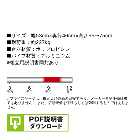
■サイズ：幅53cm×奥行46cm×高さ65〜75cm
■耐荷重：約227kg
■台座材質：ポリプロピレン
■パイプ材質：アルミニウム
※組立用説明書同封あり
3
6
9
1.2
千円
千円
千円
万円
∴プライスゲージは、推定店頭売価の目安であり、メーカー希望小売価格
ではありません。 また、店頭売価を保証もしくは強制するものではありま
せん。