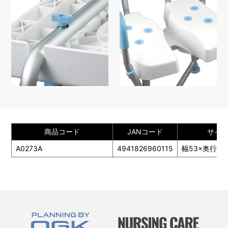
商品コード
JANコード
サイズ
A0273A
4941826960115
幅53×奥行46
TOP