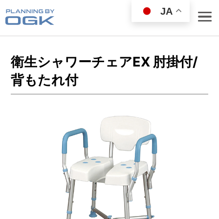
JA
衛生シャワーチェアEX 肘掛付/
背もたれ付
ROD
REEL
WEAR GOODS
BAG／COOLER
LANDING NET
FISHING GOODS
FISHING SET
LURE