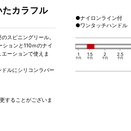
いたカラフル
●ナイロンライン付
●ワンタッチハンドル
要のスピニングリール。
エーションと110ｍのナイ
ュエーションで使えま
1
1.5
2
2.5
千円
千円
千円
千円
ンドルにシリコンラバー
。
変更することがございま