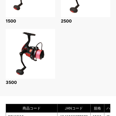
1500
2500
3500
商品コード
JANコード
規格
ハン