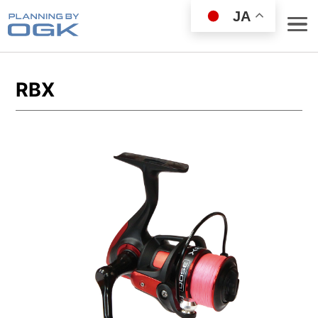
JA
RBX
ROD
REEL
WEAR GOODS
BAG／COOLER
LANDING NET
FISHING GOODS
FISHING SET
LURE