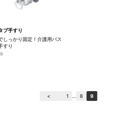
タブ手すり
でしっかり固定！介護用バス
手すり
6B
1
…
8
9